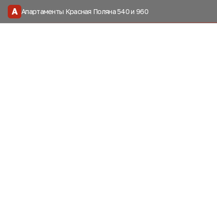
А
Апартаменты Красная Поляна 540 и 960
Дав
Я с